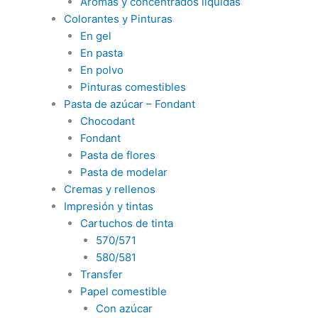
Aromas y concentrados liquidas
Colorantes y Pinturas
En gel
En pasta
En polvo
Pinturas comestibles
Pasta de azúcar – Fondant
Chocodant
Fondant
Pasta de flores
Pasta de modelar
Cremas y rellenos
Impresión y tintas
Cartuchos de tinta
570/571
580/581
Transfer
Papel comestible
Con azúcar