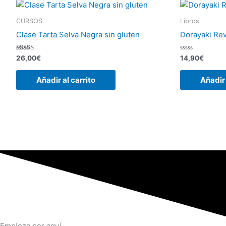
CURSOS
Libros
Clase Tarta Selva Negra sin gluten
Dorayaki Rev
Valorado
Valorado
26,00
€
14,90
€
con
con
5.00
0
de 5
de
Añadir al carrito
Añadir 
5
Empieza por aquí