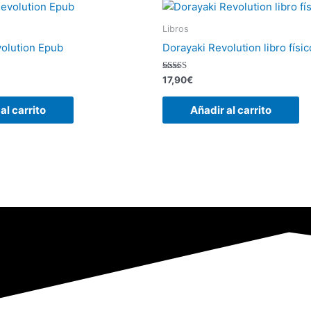
Libros
olution Epub
Dorayaki Revolution libro físic
Valorado
17,90
€
con
5.00
de 5
al carrito
Añadir al carrito