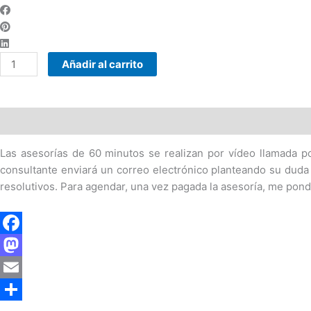
Añadir al carrito
Descripción
Valoraciones (0)
Las asesorías de 60 minutos se realizan por vídeo llamada p
consultante enviará un correo electrónico planteando su duda
resolutivos. Para agendar, una vez pagada la asesoría, me pond
F
a
M
c
a
E