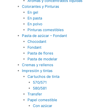
Aromas y concentrados liquidas
Colorantes y Pinturas
En gel
En pasta
En polvo
Pinturas comestibles
Pasta de azúcar – Fondant
Chocodant
Fondant
Pasta de flores
Pasta de modelar
Cremas y rellenos
Impresión y tintas
Cartuchos de tinta
570/571
580/581
Transfer
Papel comestible
Con azúcar