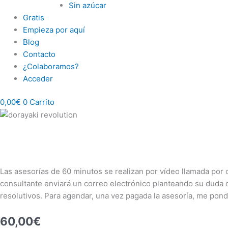
Sin azúcar
Gratis
Empieza por aquí
Blog
Contacto
¿Colaboramos?
Acceder
0,00
€
0
Carrito
ASESORÍA
60
MINUTOS
cantidad
Las asesorías de 60 minutos se realizan por vídeo llamada por 
consultante enviará un correo electrónico planteando su duda 
resolutivos. Para agendar, una vez pagada la asesoría, me pond
60,00
€