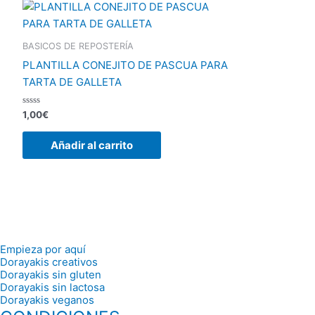
BASICOS DE REPOSTERÍA
PLANTILLA CONEJITO DE PASCUA PARA
TARTA DE GALLETA
Valorado
1,00
€
con
0
de
Añadir al carrito
5
Empieza por aquí
Dorayakis creativos
Dorayakis sin gluten
Dorayakis sin lactosa
Dorayakis veganos