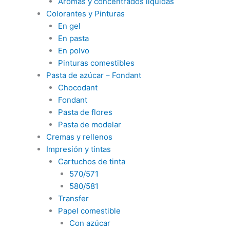
Aromas y concentrados liquidas
Colorantes y Pinturas
En gel
En pasta
En polvo
Pinturas comestibles
Pasta de azúcar – Fondant
Chocodant
Fondant
Pasta de flores
Pasta de modelar
Cremas y rellenos
Impresión y tintas
Cartuchos de tinta
570/571
580/581
Transfer
Papel comestible
Con azúcar