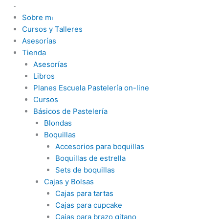
Ir
Inicio
al
Sobre mí
contenido
Cursos y Talleres
Asesorías
Tienda
Asesorías
Libros
Planes Escuela Pastelería on-line
Cursos
Básicos de Pastelería
Blondas
Boquillas
Accesorios para boquillas
Boquillas de estrella
Sets de boquillas
Cajas y Bolsas
Cajas para tartas
Cajas para cupcake
Cajas para brazo gitano