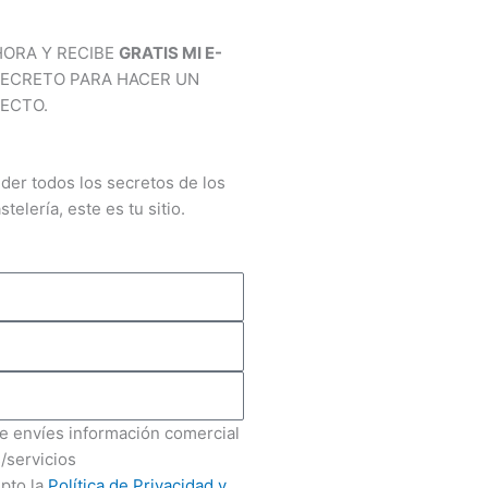
e
b
HORA Y RECIBE
GRATIS MI E-
r
o
SECRETO PARA HACER UN
ECTO.
e
o
s
k
der todos los secretos de los
stelería, este es tu sitio.
t
 envíes información comercial
/servicios
epto la
Política de Privacidad y