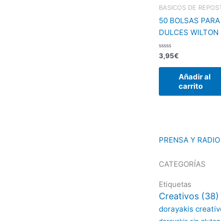
BASICOS DE REPOS
50 BOLSAS PARA
DULCES WILTON
Valorado
3,95
€
con
0
de
Añadir al
5
carrito
PRENSA Y RADIO
CATEGORÍAS
Etiquetas
Creativos
(38)
dorayakis creati
dorayakis sin gluten