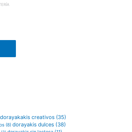
TERÍA
dorayakakis creativos
(35)
dorayakis dulces
(38)
vos
(8)
dorayakis sin lactosa
(11)
(2)