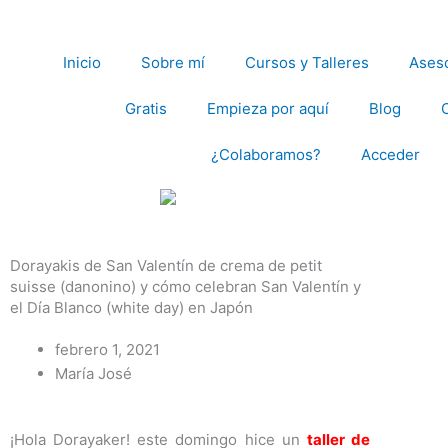
Ir
al
contenido
Inicio
Sobre mí
Cursos y Talleres
Aseso
Gratis
Empieza por aquí
Blog
¿Colaboramos?
Acceder
Dorayakis de San Valentín de crema de petit
suisse (danonino) y cómo celebran San Valentín y
el Día Blanco (white day) en Japón
febrero 1, 2021
María José
¡Hola Dorayaker! este domingo hice un
taller de