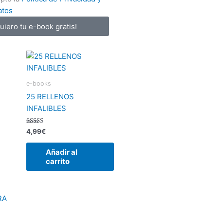
atos
quiero tu e-book gratis!
e-books
25 RELLENOS
INFALIBLES
Valorado
4,99
€
con
5.00
de 5
Añadir al
carrito