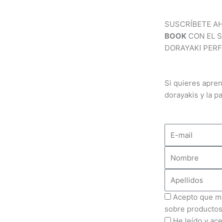
a
u
SUSCRÍBETE A
g
b
BOOK
CON EL 
DORAYAKI PERF
r
e
a
Si quieres apren
dorayakis y la pa
m
E-
mail
Nombre
Apellidos
Info
Acepto que me
comercial
sobre productos
Política
He leído y ac