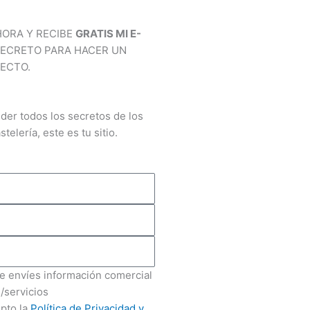
e
b
HORA Y RECIBE
GRATIS MI E-
r
o
SECRETO PARA HACER UN
ECTO.
e
o
s
k
der todos los secretos de los
stelería, este es tu sitio.
t
 envíes información comercial
/servicios
epto la
Política de Privacidad y