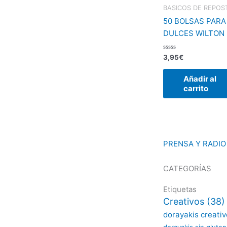
BASICOS DE REPOS
50 BOLSAS PARA
DULCES WILTON
Valorado
3,95
€
con
0
de
Añadir al
5
carrito
PRENSA Y RADIO
CATEGORÍAS
Etiquetas
Creativos
(38)
dorayakis creati
dorayakis sin gluten