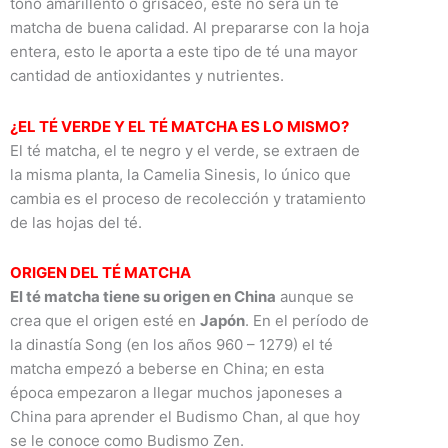
tono amarillento o grisáceo, este no será un té
matcha de buena calidad. Al prepararse con la hoja
entera, esto le aporta a este tipo de té una mayor
cantidad de antioxidantes y nutrientes.
¿EL TÉ VERDE Y EL TÉ MATCHA ES LO MISMO?
El té matcha, el te negro y el verde, se extraen de
la misma planta, la Camelia Sinesis, lo único que
cambia es el proceso de recolección y tratamiento
de las hojas del té.
ORIGEN DEL TÉ MATCHA
El té matcha tiene su origen en China
aunque se
crea que el origen esté en
Japón
. En el período de
la dinastía Song (en los años 960 – 1279) el té
matcha empezó a beberse en China; en esta
época empezaron a llegar muchos japoneses a
China para aprender el Budismo Chan, al que hoy
se le conoce como Budismo Zen.