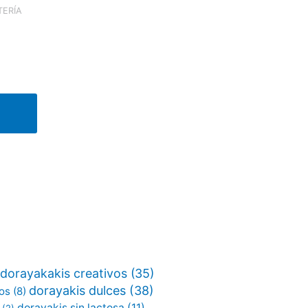
TERÍA
dorayakakis creativos
(35)
dorayakis dulces
(38)
vos
(8)
dorayakis sin lactosa
(11)
(2)