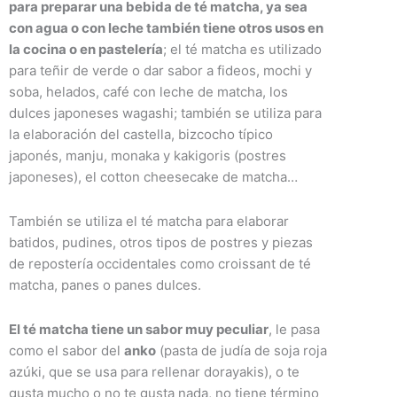
para preparar una bebida de té matcha, ya sea
con agua o con leche también tiene otros usos en
la cocina o en pastelería
; el té matcha es utilizado
para teñir de verde o dar sabor a fideos, mochi y
soba, helados, café con leche de matcha, los
dulces japoneses wagashi; también se utiliza para
la elaboración del castella, bizcocho típico
japonés, manju, monaka y kakigoris (postres
japoneses), el cotton cheesecake de matcha…
También se utiliza el té matcha para elaborar
batidos, pudines, otros tipos de postres y piezas
de repostería occidentales como croissant de té
matcha, panes o panes dulces.
El té matcha tiene un sabor muy peculiar
, le pasa
como el sabor del
anko
(pasta de judía de soja roja
azúki, que se usa para rellenar dorayakis), o te
gusta mucho o no te gusta nada, no tiene término