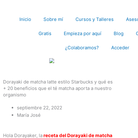
Ir
al
contenido
Inicio
Sobre mí
Cursos y Talleres
Aseso
Gratis
Empieza por aquí
Blog
¿Colaboramos?
Acceder
Dorayaki de matcha latte estilo Starbucks y qué es
+ 20 beneficios que el té matcha aporta a nuestro
organismo
septiembre 22, 2022
María José
Hola Dorayaker, la
receta del Dorayaki de matcha