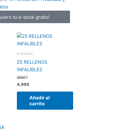
atos
quiero tu e-book gratis!
e-books
25 RELLENOS
INFALIBLES
Valorado
4,99
€
con
5.00
de 5
Añadir al
carrito