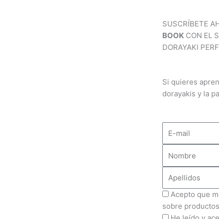
a
u
SUSCRÍBETE A
g
b
BOOK
CON EL 
DORAYAKI PERF
r
e
a
Si quieres apren
dorayakis y la pa
m
E-
mail
Nombre
Apellidos
Info
Acepto que me
comercial
sobre productos
Política
He leído y ac