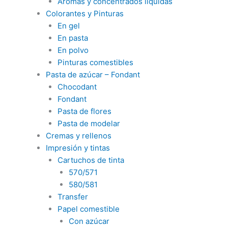
Aromas y concentrados liquidas
Colorantes y Pinturas
En gel
En pasta
En polvo
Pinturas comestibles
Pasta de azúcar – Fondant
Chocodant
Fondant
Pasta de flores
Pasta de modelar
Cremas y rellenos
Impresión y tintas
Cartuchos de tinta
570/571
580/581
Transfer
Papel comestible
Con azúcar