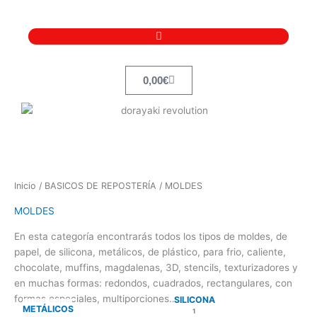
Ir
al
contenido
Carrito
0,00
€
Inicio
/
BASICOS DE REPOSTERÍA
/ MOLDES
MOLDES
En esta categoría encontrarás todos los tipos de moldes, de
papel, de silicona, metálicos, de plástico, para frio, caliente,
chocolate, muffins, magdalenas, 3D, stencils, texturizadores y
en muchas formas: redondos, cuadrados, rectangulares, con
formas especiales, multiporciones…
SILICONA
METÁLICOS
1