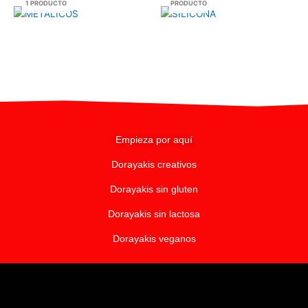
1 PRODUCTO
PRODUCTO
Empieza por aquí
Dorayakis creativos
Dorayakis sin gluten
Dorayakis sin lactosa
Dorayakis veganos